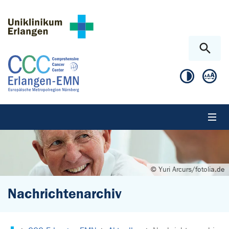
Zum Hauptinhalt springen
Skip to page footer
© Yuri Arcurs/fotolia.de
Nachrichtenarchiv
Sie sind hier: