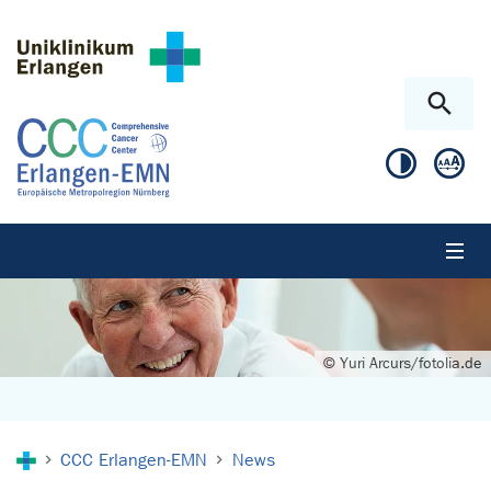
Skip to main content
Skip to page footer
© Yuri Arcurs/fotolia.de
You are here:
CCC Erlangen-EMN
News