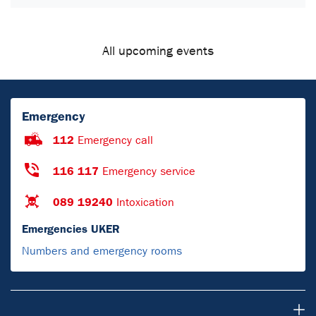
All upcoming events
Emergency
112
Emergency call
116 117
Emergency service
089 19240
Intoxication
Emergencies UKER
Numbers and emergency rooms
About Us