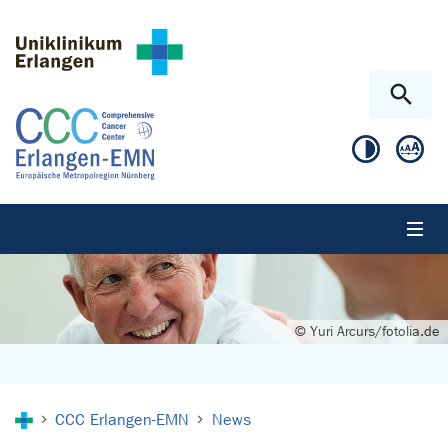
Skip to main content
Skip to page footer
© Yuri Arcurs/fotolia.de
You are here:
CCC Erlangen-EMN
News