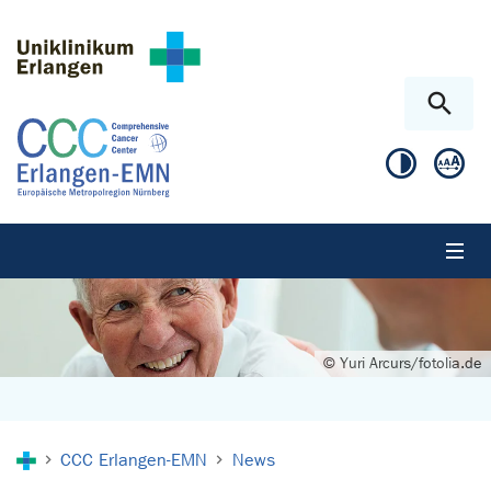
Skip to main content
Skip to page footer
© Yuri Arcurs/fotolia.de
You are here:
CCC Erlangen-EMN
News