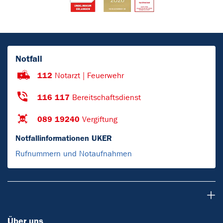
Notfall
112
Notarzt | Feuerwehr
116 117
Bereitschaftsdienst
089 19240
Vergiftung
Notfallinformationen UKER
Rufnummern und Notaufnahmen
Über uns
Über uns