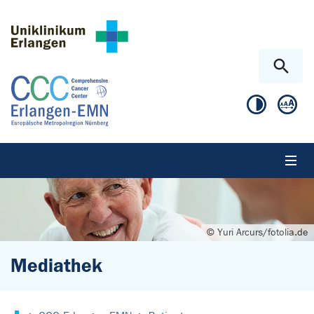
Zum Hauptinhalt springen
Skip to page footer
© Yuri Arcurs/fotolia.de
Mediathek
Sie sind hier: