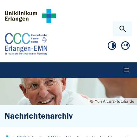
Zum Hauptinhalt springen
Skip to page footer
© Yuri Arcurs/fotolia.de
Nachrichtenarchiv
Sie sind hier: