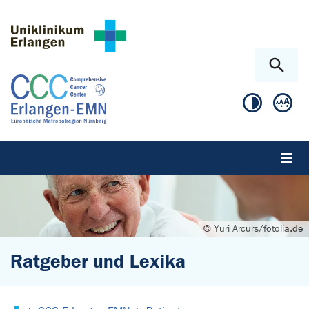
Zum Hauptinhalt springen
Skip to page footer
© Yuri Arcurs/fotolia.de
Ratgeber und Lexika
Sie sind hier: