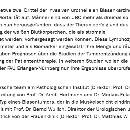
wa zwei Drittel der invasiven urothelialen Blasenkarzi
ortalität auf. Männer sind von UBC mehr als dreimal so 
en nun herausgefunden, dass der Therapieerfolg und das
 der weißen Blutkörperchen, die als stromale
hnet werden, vorhergesagt werden können. Diese Lymphoz
ameter und als Biomarker eingesetzt: Ihre Menge und rä
auben Prognosen über die Stadien der Tumorentzündung
g der Patiententherapie. In weiteren Studien wollen die
der FAU Erlangen-Nürnberg nun ihre Ergebnisse überprüf
orscherteam am Pathologischen Institut (Direktor: Prof. Dr
eitung von Prof. Dr. Arndt Hartmann und Dr. Markus Ecks
yp eines Blasentumors, der in die Muskelschicht eindrin
mit Prof. Dr. Bernd Wullich, Direktor der Urologischen 
trick von der Frauenklinik (Direktor: Prof. Dr. Matthias W.