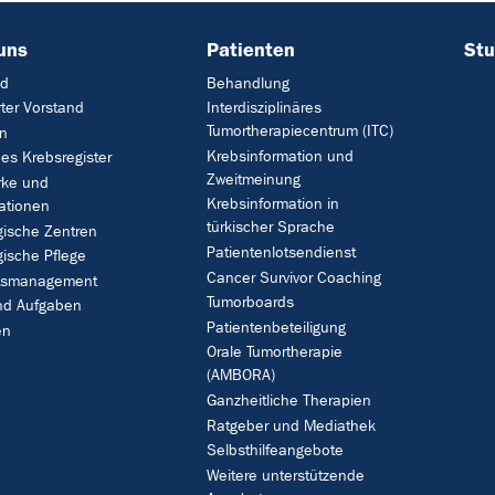
uns
Patienten
Stu
nd
Behandlung
rter Vorstand
Interdisziplinäres
Tumortherapiecentrum (ITC)
on
Krebsinformation und
hes Krebsregister
Zweitmeinung
rke und
Krebsinformation in
ationen
türkischer Sprache
gische Zentren
Patientenlotsendienst
ische Pflege
Cancer Survivor Coaching
ätsmanagement
Tumorboards
und Aufgaben
Patientenbeteiligung
en
Orale Tumortherapie
(AMBORA)
Ganzheitliche Therapien
Ratgeber und Mediathek
Selbsthilfeangebote
Weitere unterstützende