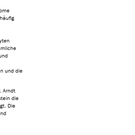
nome
häufig
yten
umliche
 und
en und die
. Arndt
tein die
gt. Die
und