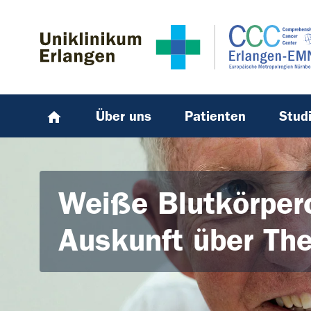
Zum Hauptinhalt springen
Skip to page footer
Über uns
Patienten
Stud
Weiße Blutkörper
Auskunft über The