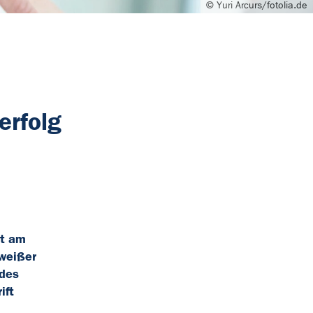
© Yuri Arcurs/fotolia.de
erfolg
kt am
 weißer
 des
ift