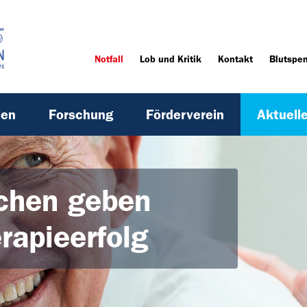
Notfall
Lob und Kritik
Kontakt
Blutspe
ien
Forschung
Förderverein
Aktuell
chen geben
rapieerfolg