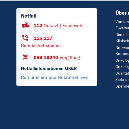
Über 
Notfall
Vorsta
112
Notarzt | Feuerwehr
Erweite
Direkti
116 117
Klinisc
Bereitschaftsdienst
Netzwe
Kooper
089 19240
Vergiftung
Onkolo
Onkolog
Notfallinformationen UKER
Qualit
Rufnummern und Notaufnahmen
Ziele 
Spend