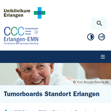
Zum Hauptinhalt springen
Skip to page footer
© Yuri Arcurs/fotolia.de
Tumorboards Standort Erlangen
Sie sind hier: