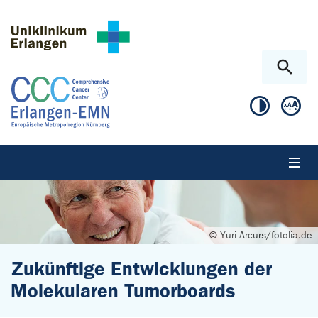
Zum Hauptinhalt springen
Skip to page footer
© Yuri Arcurs/fotolia.de
Zukünftige Entwicklungen der
Molekularen Tumorboards