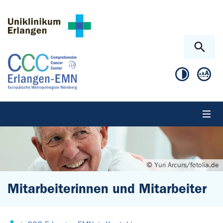
Zum Hauptinhalt springen
Skip to page footer
© Yuri Arcurs/fotolia.de
Mitarbeiterinnen und Mitarbeiter
Sie sind hier: