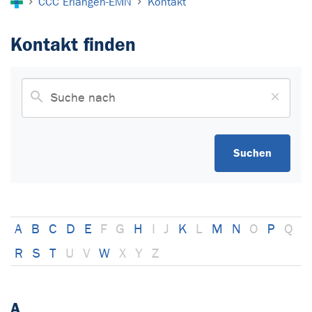
CCC Erlangen-EMN
Kontakt
Kontakt finden
Suchen
A
B
C
D
E
F
G
H
I
J
K
L
M
N
O
P
Q
R
S
T
U
V
W
X
Y
Z
A