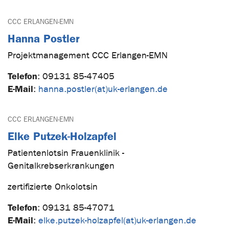
CCC ERLANGEN-EMN
Hanna Postler
Projektmanagement CCC Erlangen-EMN
Telefon
:
09131 85-47405
E-Mail
:
hanna.postler(at)uk-erlangen.de
CCC ERLANGEN-EMN
Elke Putzek-Holzapfel
Patientenlotsin Frauenklinik -
Genitalkrebserkrankungen
zertifizierte Onkolotsin
Telefon
:
09131 85-47071
E-Mail
:
elke.putzek-holzapfel(at)uk-erlangen.de