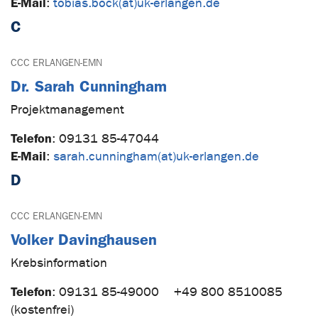
E-Mail
:
tobias.bock(at)uk-erlangen.de
C
CCC ERLANGEN-EMN
Dr. Sarah Cunningham
Projektmanagement
Telefon
:
09131 85-47044
E-Mail
:
sarah.cunningham(at)uk-erlangen.de
D
CCC ERLANGEN-EMN
Volker Davinghausen
Krebsinformation
Telefon
:
09131 85-49000
+49 800 8510085
(kostenfrei)