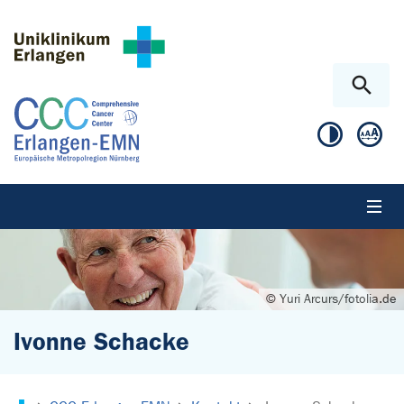
Zum Hauptinhalt springen
Skip to page footer
© Yuri Arcurs/fotolia.de
Ivonne Schacke
Sie sind hier: