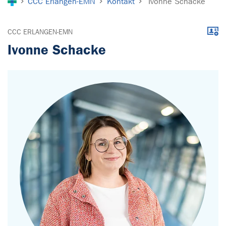
CCC Erlangen-EMN
Kontakt
Ivonne Schacke
Down
CCC ERLANGEN-EMN
Ivonne Schacke