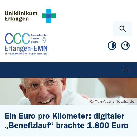
Zum Hauptinhalt springen
Skip to page footer
© Yuri Arcurs/fotolia.de
Ein Euro pro Kilometer: digitaler
„Benefizlauf“ brachte 1.800 Euro