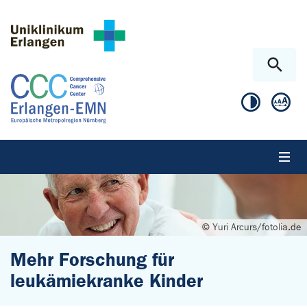
Zum Hauptinhalt springen
Skip to page footer
© Yuri Arcurs/fotolia.de
Mehr Forschung für
leukämiekranke Kinder