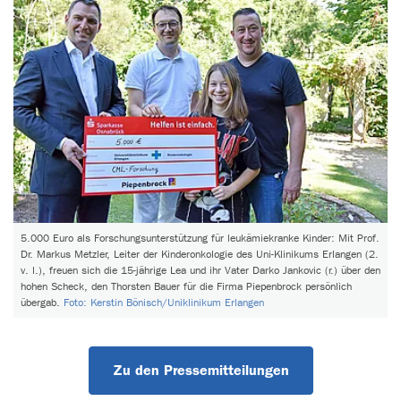
5.000 Euro als Forschungsunterstützung für leukämiekranke Kinder: Mit Prof.
Dr. Markus Metzler, Leiter der Kinderonkologie des Uni-Klinikums Erlangen (2.
v. l.), freuen sich die 15-jährige Lea und ihr Vater Darko Jankovic (r.) über den
hohen Scheck, den Thorsten Bauer für die Firma Piepenbrock persönlich
übergab.
Foto: Kerstin Bönisch/Uniklinikum Erlangen
Zu den Pressemitteilungen