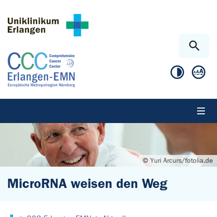
Zum Hauptinhalt springen
Skip to page footer
© Yuri Arcurs/fotolia.de
MicroRNA weisen den Weg
Sie sind hier: