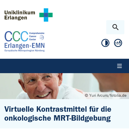
Zum Hauptinhalt springen
Skip to page footer
© Yuri Arcurs/fotolia.de
Virtuelle Kontrastmittel für die
onkologische MRT-Bildgebung