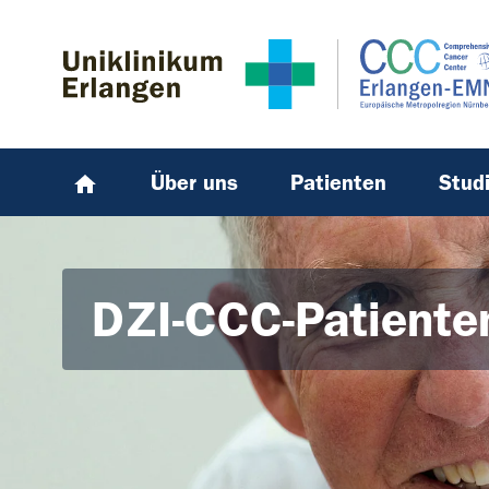
Zum Hauptinhalt springen
Skip to page footer
Über uns
Patienten
Stud
DZI-CCC-Patiente