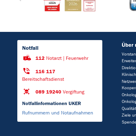
Über 
Notfall
Vorsta
112
Notarzt | Feuerwehr
Erweite
Direkti
116 117
Klinisc
Bereitschaftsdienst
Netzwe
Kooper
089 19240
Vergiftung
Onkolo
Onkolog
Notfallinformationen UKER
Qualit
Rufnummern und Notaufnahmen
Ziele 
Spend