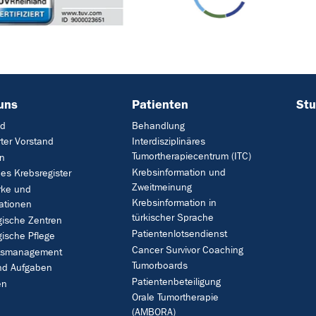
uns
Patienten
Stu
nd
Behandlung
rter Vorstand
Interdisziplinäres
Tumortherapiecentrum (ITC)
on
Krebsinformation und
hes Krebsregister
Zweitmeinung
rke und
Krebsinformation in
ationen
türkischer Sprache
gische Zentren
Patientenlotsendienst
ische Pflege
Cancer Survivor Coaching
ätsmanagement
Tumorboards
und Aufgaben
Patientenbeteiligung
en
Orale Tumortherapie
(AMBORA)