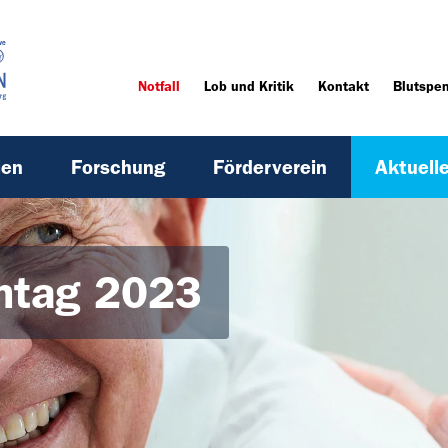
Notfall
Lob und Kritik
Kontakt
Blutspe
ien
Forschung
Förderverein
Aktuell
ntag 2023