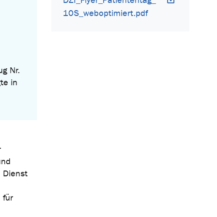
DZI_Flyer_Patiententag_
10S_weboptimiert.pdf
ug Nr.
te in
r
und
 Dienst
 für