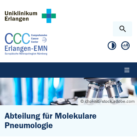
Zum Hauptinhalt springen
Skip to page footer
© chokniti/stock.adobe.com
Abteilung für Molekulare
Pneumologie