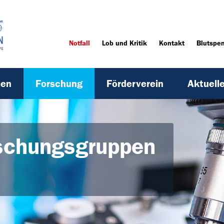
Notfall
Lob und Kritik
Kontakt
Blutspe
ien
Forschung
Förderverein
Aktuell
schungsgruppen