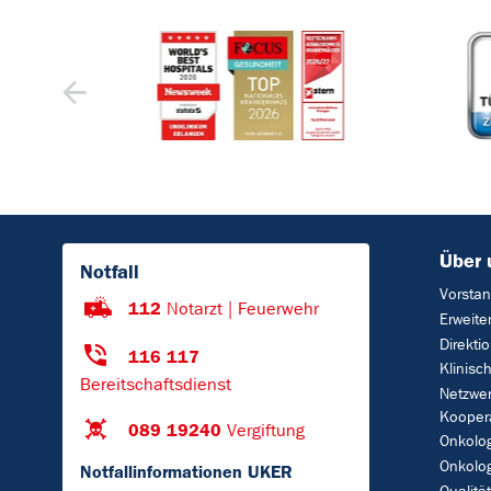
Über 
Notfall
Vorsta
112
Notarzt | Feuerwehr
Erweite
Direkti
116 117
Klinisc
Bereitschaftsdienst
Netzwe
Kooper
089 19240
Vergiftung
Onkolo
Onkolog
Notfallinformationen UKER