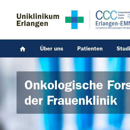
Zum Hauptinhalt springen
Skip to page footer
Über uns
Patienten
Stud
Onkologische For
der Frauenklinik