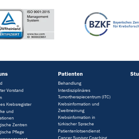
uns
Patienten
Stu
nd
Behandlung
rter Vorstand
Interdisziplinäres
Tumortherapiecentrum (ITC)
on
Krebsinformation und
hes Krebsregister
Zweitmeinung
rke und
Krebsinformation in
ationen
türkischer Sprache
gische Zentren
Patientenlotsendienst
ische Pflege
Cancer Survivor Coaching