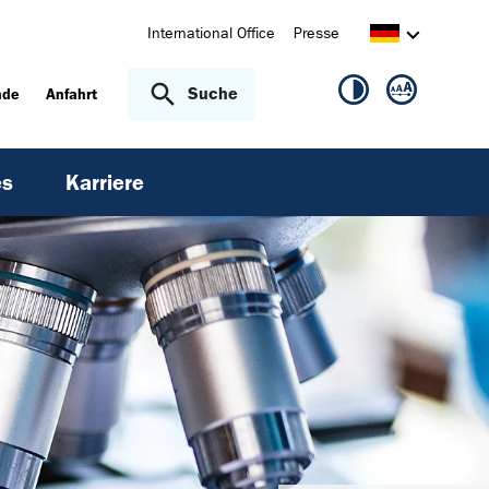
International Office
Presse
Suche
nde
Anfahrt
es
Karriere