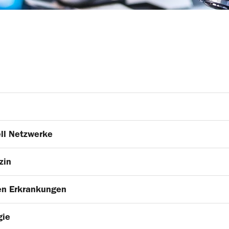
ell Netzwerke
zin
hen Erkrankungen
gie