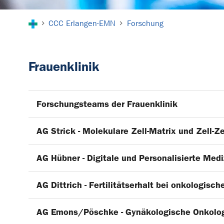
Sie sind hier:
CCC Erlangen-EMN
Forschung
Frauenklinik
Forschungsteams der Frauenklinik
AG Strick - Molekulare Zell-Matrix und Zell-Z
AG Hübner - Digitale und Personalisierte Medi
AG Dittrich - Fertilitätserhalt bei onkologisc
AG Emons/Pöschke - Gynäkologische Onkolo