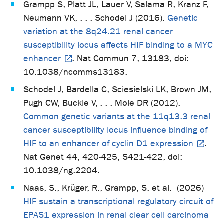
Grampp S, Platt JL, Lauer V, Salama R, Kranz F,
Neumann VK, . . . Schodel J (2016).
Genetic
variation at the 8q24.21 renal cancer
susceptibility locus affects HIF binding to a MYC
enhancer
. Nat Commun 7, 13183, doi:
10.1038/ncomms13183.
Schodel J, Bardella C, Sciesielski LK, Brown JM,
Pugh CW, Buckle V, . . . Mole DR (2012).
Common genetic variants at the 11q13.3 renal
cancer susceptibility locus influence binding of
HIF to an enhancer of cyclin D1 expression
.
Nat Genet 44, 420-425, S421-422, doi:
10.1038/ng.2204.
Naas, S., Krüger, R., Grampp, S. et al. (2026)
HIF sustain a transcriptional regulatory circuit of
EPAS1 expression in renal clear cell carcinoma