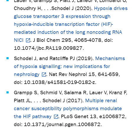
Lauer V, Grampp S, Platt J, Lafleur V, Lombardi O,
Choudhry H, . . .Schodel J (2020).
Hypoxia drives
glucose transporter 3 expression through
hypoxia-inducible transcription factor (HIF)-
mediated induction of the long noncoding RNA
NICI
. J Biol Chem 295, 4065-4078, doi:
10.1074/jbc.RA119.009827.
Schodel J, and Ratcliffe PJ (2019).
Mechanisms
of hypoxia signalling: new implications for
nephrology
. Nat Rev Nephrol 15, 641-659,
doi: 10.1038/s41581-019-0182-z.
Grampp S, Schmid V, Salama R, Lauer V, Kranz F,
Platt JL, . . . Schodel J (2017).
Multiple renal
cancer susceptibility polymorphisms modulate
the HIF pathway
. PLoS Genet 13, e1006872,
doi: 10.1371/journal.pgen.1006872.