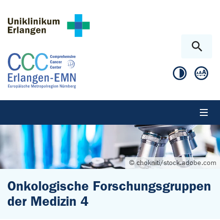
Zum Hauptinhalt springen
Skip to page footer
© chokniti/stock.adobe.com
Onkologische Forschungsgruppen
der Medizin 4