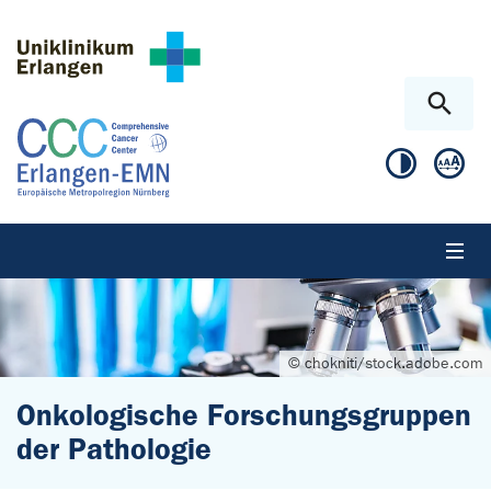
Zum Hauptinhalt springen
Skip to page footer
© chokniti/stock.adobe.com
Onkologische Forschungsgruppen
der Pathologie