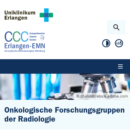
Zum Hauptinhalt springen
Skip to page footer
© chokniti/stock.adobe.com
Onkologische Forschungsgruppen
der Radiologie